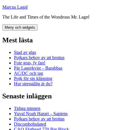
Hoppa
Marcus Lagré
till
The Life and Times of the Wondrous Mr. Lagré
innehåll
Meny och widgets
Mest lästa
Stad av glas
Pojkars behov av att brottas
Foie gras, fy fan!
Pär Lagerkvist – Barabbas
AC/DC och jag
Pojk för sin klänning
Hur stresstålig är du?
Senaste inläggen
Tidiga minnen
Yuval Noah Harari – Sapiens
Pojkars behov av att brottas
Discombobulated
CAO Flathead 770 Big Block