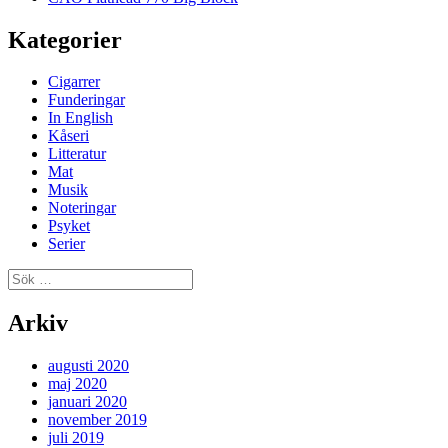
Kategorier
Cigarrer
Funderingar
In English
Kåseri
Litteratur
Mat
Musik
Noteringar
Psyket
Serier
Sök
efter:
Arkiv
augusti 2020
maj 2020
januari 2020
november 2019
juli 2019