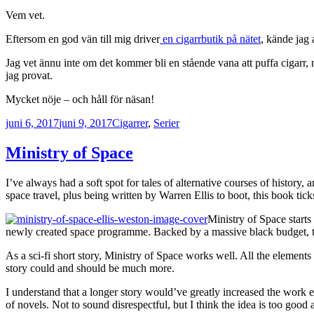
Vem vet.
Eftersom en god vän till mig driver
en cigarrbutik på nätet
, kände jag 
Jag vet ännu inte om det kommer bli en stående vana att puffa cigarr,
jag provat.
Mycket nöje – och håll för näsan!
Postat
Kategorier
juni 6, 2017
juni 9, 2017
Cigarrer
,
Serier
Ministry of Space
I’ve always had a soft spot for tales of alternative courses of history
space travel, plus being written by Warren Ellis to boot, this book tic
Ministry of Space starts
newly created space programme. Backed by a massive black budget, th
As a sci-fi short story, Ministry of Space works well. All the elements 
story could and should be much more.
I understand that a longer story would’ve greatly increased the work effo
of novels. Not to sound disrespectful, but I think the idea is too go