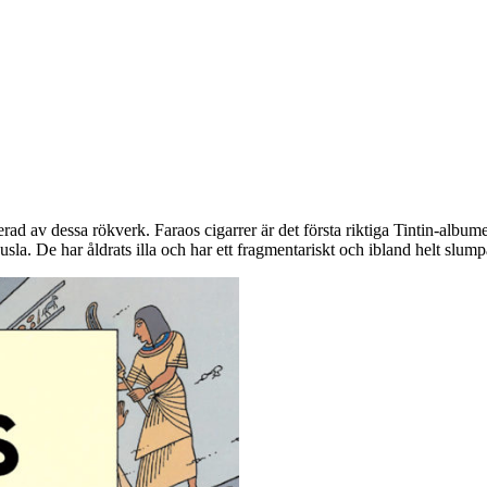
erad av dessa rökverk. Faraos cigarrer är det första riktiga Tintin-albume
sla. De har åldrats illa och har ett fragmentariskt och ibland helt slumpa