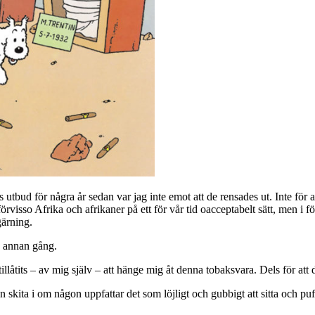
 utbud för några år sedan var jag inte emot att de rensades ut. Inte för at
rvisso Afrika och afrikaner på ett för vår tid oacceptabelt sätt, men i fö
gärning.
en annan gång.
låtits – av mig själv – att hänge mig åt denna tobaksvara. Dels för att det
 skita i om någon uppfattar det som löjligt och gubbigt att sitta och puf