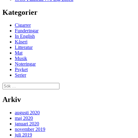
Kategorier
Cigarrer
Funderingar
In English
Kåseri
Litteratur
Mat
Musik
Noteringar
Psyket
Serier
Sök
efter:
Arkiv
augusti 2020
maj 2020
januari 2020
november 2019
juli 2019