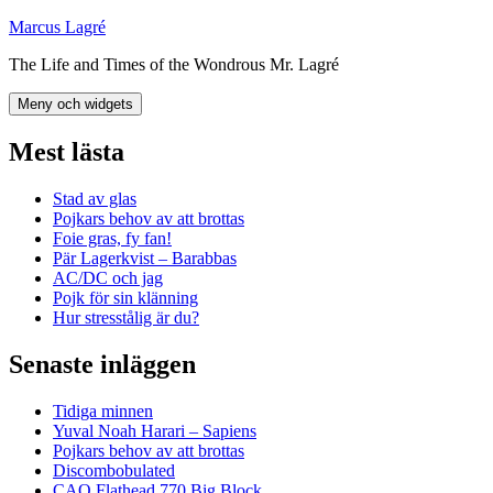
Hoppa
Marcus Lagré
till
The Life and Times of the Wondrous Mr. Lagré
innehåll
Meny och widgets
Mest lästa
Stad av glas
Pojkars behov av att brottas
Foie gras, fy fan!
Pär Lagerkvist – Barabbas
AC/DC och jag
Pojk för sin klänning
Hur stresstålig är du?
Senaste inläggen
Tidiga minnen
Yuval Noah Harari – Sapiens
Pojkars behov av att brottas
Discombobulated
CAO Flathead 770 Big Block