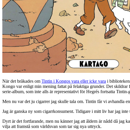
När det bråkades om
Tintin i Kongos vara eller icke vara
i bibliotekens
Kongo var enligt min mening fattat på felaktiga grunder. Det skildrar fö
serie-album, som inte alls är representativt för Hegrés fortsatta Tintin-
Men nu var det ju cigarrer jag skulle tala om. Tintin får vi avhandla 
Jag är ganska ny som cigarrkonsument. Tidigare i mitt liv har jag inte til
Dyrt är det fortfarande, men nu känner jag att åldern är nådd då jag kan
vilja att framstå som världsvan som tar sig nya uttryck.