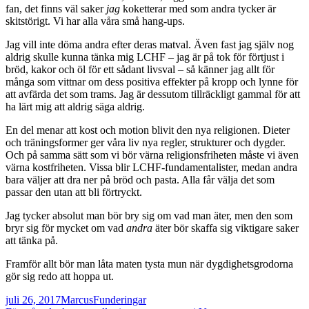
fan, det finns väl saker
jag
koketterar med som andra tycker är
skitstörigt. Vi har alla våra små hang-ups.
Jag vill inte döma andra efter deras matval. Även fast jag själv nog
aldrig skulle kunna tänka mig LCHF – jag är på tok för förtjust i
bröd, kakor och öl för ett sådant livsval – så känner jag allt för
många som vittnar om dess positiva effekter på kropp och lynne för
att avfärda det som trams. Jag är dessutom tillräckligt gammal för att
ha lärt mig att aldrig säga aldrig.
En del menar att kost och motion blivit den nya religionen. Dieter
och träningsformer ger våra liv nya regler, strukturer och dygder.
Och på samma sätt som vi bör värna religionsfriheten måste vi även
värna kostfriheten. Vissa blir LCHF-fundamentalister, medan andra
bara väljer att dra ner på bröd och pasta. Alla får välja det som
passar den utan att bli förtryckt.
Jag tycker absolut man bör bry sig om vad man äter, men den som
bryr sig för mycket om vad
andra
äter bör skaffa sig viktigare saker
att tänka på.
Framför allt bör man låta maten tysta mun när dygdighetsgrodorna
gör sig redo att hoppa ut.
Postat
Författare
Kategorier
juli 26, 2017
Marcus
Funderingar