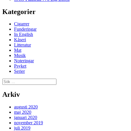
Kategorier
Cigarrer
Funderingar
In English
Kåseri
Litteratur
Mat
Musik
Noteringar
Psyket
Serier
Sök
efter:
Arkiv
augusti 2020
maj 2020
januari 2020
november 2019
juli 2019