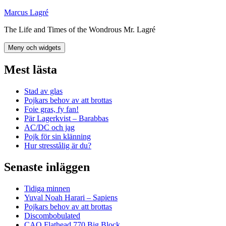
Hoppa
Marcus Lagré
till
The Life and Times of the Wondrous Mr. Lagré
innehåll
Meny och widgets
Mest lästa
Stad av glas
Pojkars behov av att brottas
Foie gras, fy fan!
Pär Lagerkvist – Barabbas
AC/DC och jag
Pojk för sin klänning
Hur stresstålig är du?
Senaste inläggen
Tidiga minnen
Yuval Noah Harari – Sapiens
Pojkars behov av att brottas
Discombobulated
CAO Flathead 770 Big Block