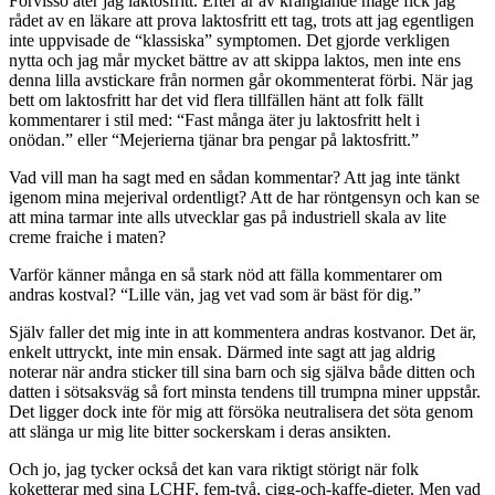
Förvisso äter jag laktosfritt. Efter år av krånglande mage fick jag
rådet av en läkare att prova laktosfritt ett tag, trots att jag egentligen
inte uppvisade de “klassiska” symptomen. Det gjorde verkligen
nytta och jag mår mycket bättre av att skippa laktos, men inte ens
denna lilla avstickare från normen går okommenterat förbi. När jag
bett om laktosfritt har det vid flera tillfällen hänt att folk fällt
kommentarer i stil med: “Fast många äter ju laktosfritt helt i
onödan.” eller “Mejerierna tjänar bra pengar på laktosfritt.”
Vad vill man ha sagt med en sådan kommentar? Att jag inte tänkt
igenom mina mejerival ordentligt? Att de har röntgensyn och kan se
att mina tarmar inte alls utvecklar gas på industriell skala av lite
creme fraiche i maten?
Varför känner många en så stark nöd att fälla kommentarer om
andras kostval? “Lille vän, jag vet vad som är bäst för dig.”
Själv faller det mig inte in att kommentera andras kostvanor. Det är,
enkelt uttryckt, inte min ensak. Därmed inte sagt att jag aldrig
noterar när andra sticker till sina barn och sig själva både ditten och
datten i sötsaksväg så fort minsta tendens till trumpna miner uppstår.
Det ligger dock inte för mig att försöka neutralisera det söta genom
att slänga ur mig lite bitter sockerskam i deras ansikten.
Och jo, jag tycker också det kan vara riktigt störigt när folk
koketterar med sina LCHF, fem-två, cigg-och-kaffe-dieter. Men vad