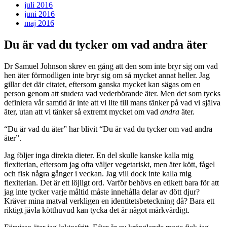
juli 2016
juni 2016
maj 2016
Du är vad du tycker om vad andra äter
Dr Samuel Johnson skrev en gång att den som inte bryr sig om vad
hen äter förmodligen inte bryr sig om så mycket annat heller. Jag
gillar det där citatet, eftersom ganska mycket kan sägas om en
person genom att studera vad vederbörande äter. Men det som tycks
definiera vår samtid är inte att vi lite till mans tänker på vad vi själva
äter, utan att vi tänker så extremt mycket om vad
andra
äter.
“Du är vad du äter” har blivit “Du är vad du tycker om vad andra
äter”.
Jag följer inga direkta dieter. En del skulle kanske kalla mig
flexiterian, eftersom jag ofta väljer vegetariskt, men äter kött, fågel
och fisk några gånger i veckan. Jag vill dock inte kalla mig
flexiterian. Det är ett löjligt ord. Varför behövs en etikett bara för att
jag inte tycker varje måltid måste innehålla delar av dött djur?
Kräver mina matval verkligen en identitetsbeteckning då? Bara ett
riktigt jävla kötthuvud kan tycka det är något märkvärdigt.