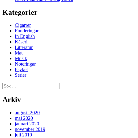
Kategorier
Cigarrer
Funderingar
In English
Kåseri
Litteratur
Mat
Musik
Noteringar
Psyket
Serier
Sök
efter:
Arkiv
augusti 2020
maj 2020
januari 2020
november 2019
juli 2019