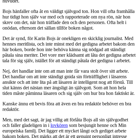
huvudet.
Bojs hänfaller ofta åt en väldigt självgod ton. Hon vill ofta framhålla
hur tidigt hon själv var med och rapporterade om nya rön, när hon
skrev om det, när hon träffade den och den personen. Ofta helt i
onödan, eftersom det sällan tillför boken något.
Det är synd, för Karin Bojs är onekligen en skicklig journalist. Med
hennes meritlista, och inte minst med det gedigna arbetet bakom den
här boken, borde hon inte behöva känna sig nödgad att ständigt
påtala sina meriter. Det vore mer klädsamt att låta det gedigna arbetet
tala för sig själv, istället för att ständigt påtala det gedigna i arbetet.
Nej, det handlar inte om att man inte får vara stolt över sitt arbete.
Det handlar om att inte ständigt gnida sin förträfflighet i läsarens
ansikte och att inte lita på att läsaren är intelligent nog att förstå. Till
slut känns det nästan mer ängsligt än självgott. Som att hon hela
tiden måste påminna läsaren och sig själv om hur bra hon faktiskt är.
Kanske ännu ett bevis föra att även en bra redaktör behöver en bra
redaktör.
Men, med det sagt, är jag villig att förlåta Bojs all sin självgodhet
och faller gladeligen in i
lovkören
som besjungit henne och Min
europeiska familj. Det ligger ett mycket långt och gediget arbete
bakom boken. Det märks att det är ett genuint personligt intresse