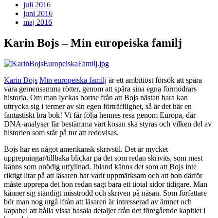
juli 2016
juni 2016
maj 2016
Karin Bojs – Min europeiska familj
Karin Bojs
Min europeiska familj
är ett ambitiöst försök att spåra
våra gemensamma rötter, genom att spåra sina egna förmödrars
historia. Om man lyckas bortse från att Bojs nästan bara kan
uttrycka sig i termer av sin egen förträfflighet, så är det här en
fantastiskt bra bok! Vi får följa hennes resa genom Europa, där
DNA-analyser får bestämma vart kosan ska styras och vilken del av
historien som står på tur att redovisas.
Bojs har en något amerikansk skrivstil. Det är mycket
upprepningar/tillbaka blickar på det som redan skrivits, som mest
känns som onödig utfyllnad. Ibland känns det som att Bojs inte
riktigt litar på att läsaren har varit uppmärksam och att hon därför
måste upprepa det hon redan sagt bara ett tiotal sidor tidigare. Man
känner sig ständigt misstrodd och skriven på näsan. Som författare
bör man nog utgå ifrån att läsaren är intresserad av ämnet och
kapabel att hålla vissa basala detaljer från det föregående kapitlet i