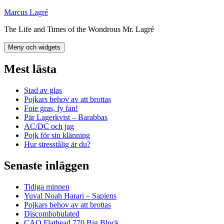
Hoppa
Marcus Lagré
till
The Life and Times of the Wondrous Mr. Lagré
innehåll
Meny och widgets
Mest lästa
Stad av glas
Pojkars behov av att brottas
Foie gras, fy fan!
Pär Lagerkvist – Barabbas
AC/DC och jag
Pojk för sin klänning
Hur stresstålig är du?
Senaste inläggen
Tidiga minnen
Yuval Noah Harari – Sapiens
Pojkars behov av att brottas
Discombobulated
CAO Flathead 770 Big Block