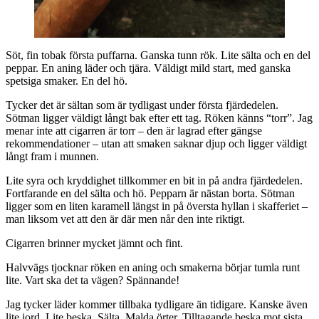
Söt, fin tobak första puffarna. Ganska tunn rök. Lite sälta och en del
peppar. En aning läder och tjära. Väldigt mild start, med ganska
spetsiga smaker. En del hö.
Tycker det är sältan som är tydligast under första fjärdedelen.
Sötman ligger väldigt långt bak efter ett tag. Röken känns “torr”. Jag
menar inte att cigarren är torr – den är lagrad efter gängse
rekommendationer – utan att smaken saknar djup och ligger väldigt
långt fram i munnen.
Lite syra och kryddighet tillkommer en bit in på andra fjärdedelen.
Fortfarande en del sälta och hö. Pepparn är nästan borta. Sötman
ligger som en liten karamell längst in på översta hyllan i skafferiet –
man liksom vet att den är där men når den inte riktigt.
Cigarren brinner mycket jämnt och fint.
Halvvägs tjocknar röken en aning och smakerna börjar tumla runt
lite. Vart ska det ta vägen? Spännande!
Jag tycker läder kommer tillbaka tydligare än tidigare. Kanske även
lite jord. Lite beska. Sälta. Malda örter. Tilltagande beska mot sista