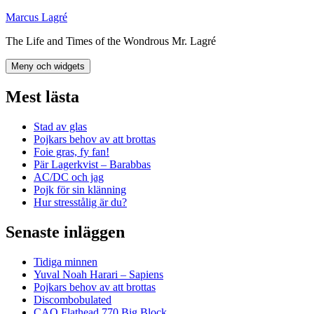
Hoppa
Marcus Lagré
till
The Life and Times of the Wondrous Mr. Lagré
innehåll
Meny och widgets
Mest lästa
Stad av glas
Pojkars behov av att brottas
Foie gras, fy fan!
Pär Lagerkvist – Barabbas
AC/DC och jag
Pojk för sin klänning
Hur stresstålig är du?
Senaste inläggen
Tidiga minnen
Yuval Noah Harari – Sapiens
Pojkars behov av att brottas
Discombobulated
CAO Flathead 770 Big Block