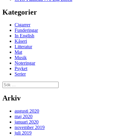
Kategorier
Cigarrer
Funderingar
In English
Kåseri
Litteratur
Mat
Musik
Noteringar
Psyket
Serier
Sök
efter:
Arkiv
augusti 2020
maj 2020
januari 2020
november 2019
juli 2019